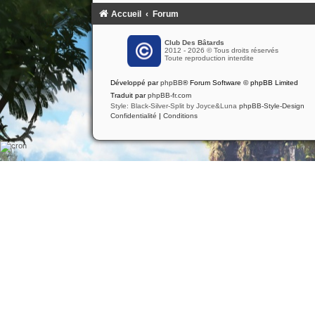
Accueil
Forum
Club Des Bâtards
2012 - 2026 © Tous droits réservés
Toute reproduction interdite
Développé par
phpBB
® Forum Software © phpBB Limited
Traduit par
phpBB-fr.com
Style: Black-Silver-Split by Joyce&Luna
phpBB-Style-Design
Confidentialité
|
Conditions