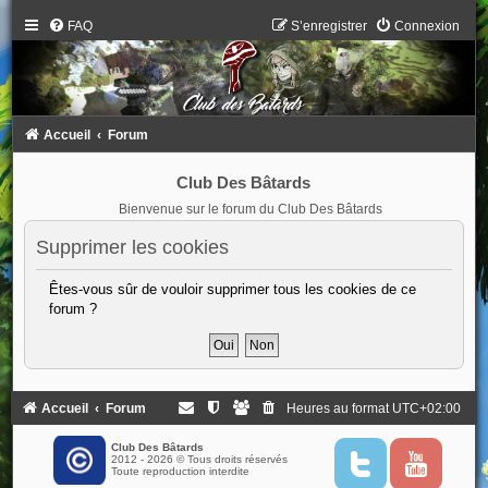
FAQ
S’enregistrer
Connexion
Accueil
Forum
Club Des Bâtards
Bienvenue sur le forum du Club Des Bâtards
Supprimer les cookies
Êtes-vous sûr de vouloir supprimer tous les cookies de ce
forum ?
Accueil
Forum
Heures au format
UTC+02:00
Club Des Bâtards
2012 - 2026 © Tous droits réservés
T
Y
Toute reproduction interdite
w
o