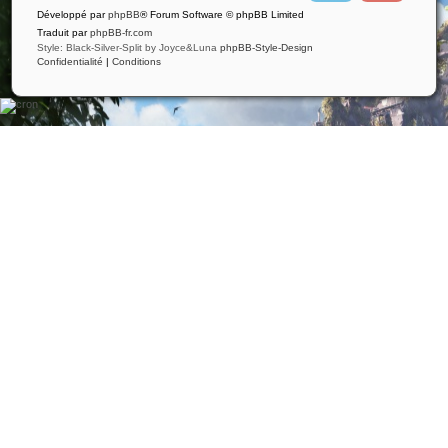
i
u
Développé par
phpBB
® Forum Software © phpBB Limited
t
t
t
u
Traduit par
phpBB-fr.com
e
b
Style: Black-Silver-Split by Joyce&Luna
phpBB-Style-Design
r
e
Confidentialité
|
Conditions