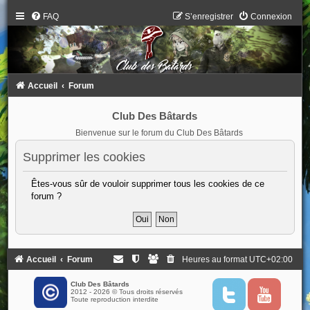
FAQ
S’enregistrer
Connexion
Accueil
Forum
Club Des Bâtards
Bienvenue sur le forum du Club Des Bâtards
Supprimer les cookies
Êtes-vous sûr de vouloir supprimer tous les cookies de ce
forum ?
Accueil
Forum
Heures au format
UTC+02:00
Club Des Bâtards
2012 - 2026 © Tous droits réservés
T
Y
Toute reproduction interdite
w
o