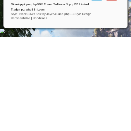
i
u
Développé par
phpBB
® Forum Software © phpBB Limited
t
t
t
u
Traduit par
phpBB-fr.com
e
b
Style: Black-Silver-Split by Joyce&Luna
phpBB-Style-Design
r
e
Confidentialité
|
Conditions