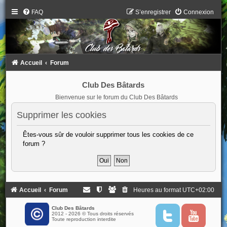
FAQ
S’enregistrer
Connexion
Accueil
Forum
Club Des Bâtards
Bienvenue sur le forum du Club Des Bâtards
Supprimer les cookies
Êtes-vous sûr de vouloir supprimer tous les cookies de ce
forum ?
Accueil
Forum
Heures au format
UTC+02:00
Club Des Bâtards
2012 - 2026 © Tous droits réservés
T
Y
Toute reproduction interdite
w
o