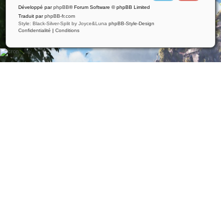
i
u
Développé par
phpBB
® Forum Software © phpBB Limited
t
t
t
u
Traduit par
phpBB-fr.com
e
b
Style: Black-Silver-Split by Joyce&Luna
phpBB-Style-Design
r
e
Confidentialité
|
Conditions