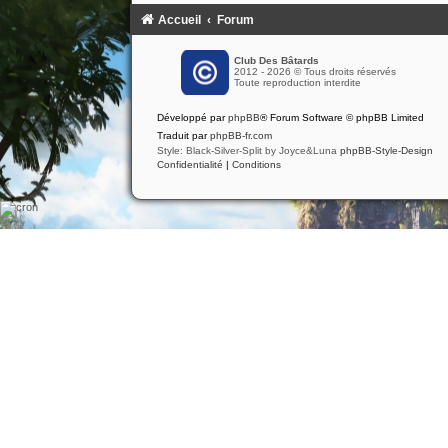
Accueil
Forum
Club Des Bâtards
2012 - 2026 © Tous droits réservés
Toute reproduction interdite
Développé par
phpBB
® Forum Software © phpBB Limited
Traduit par
phpBB-fr.com
Style: Black-Silver-Split by Joyce&Luna
phpBB-Style-Design
Confidentialité
|
Conditions