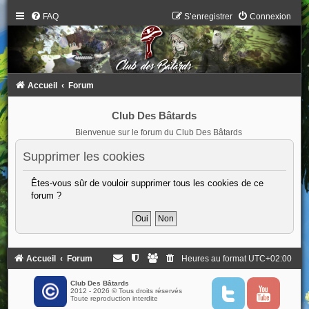
FAQ
S’enregistrer
Connexion
Accueil
Forum
Club Des Bâtards
Bienvenue sur le forum du Club Des Bâtards
Supprimer les cookies
Êtes-vous sûr de vouloir supprimer tous les cookies de ce
forum ?
Accueil
Forum
Heures au format
UTC+02:00
Club Des Bâtards
2012 - 2026 © Tous droits réservés
T
Y
Toute reproduction interdite
w
o