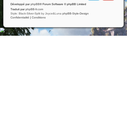
i
u
Développé par
phpBB
® Forum Software © phpBB Limited
t
t
t
u
Traduit par
phpBB-fr.com
e
b
Style: Black-Silver-Split by Joyce&Luna
phpBB-Style-Design
r
e
Confidentialité
|
Conditions