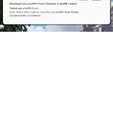
i
u
Développé par
phpBB
® Forum Software © phpBB Limited
t
t
t
u
Traduit par
phpBB-fr.com
e
b
Style: Black-Silver-Split by Joyce&Luna
phpBB-Style-Design
r
e
Confidentialité
|
Conditions