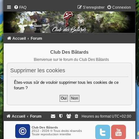
FAQ
S’enregistrer
Connexion
Accueil
Forum
Club Des Bâtards
Bienvenue sur le forum du Club Des Bâtards
Supprimer les cookies
Êtes-vous sûr de vouloir supprimer tous les cookies de ce
forum ?
Accueil
Forum
Heures au format
UTC+02:00
Club Des Bâtards
2012 - 2026 © Tous droits réservés
T
Y
Toute reproduction interdite
w
o