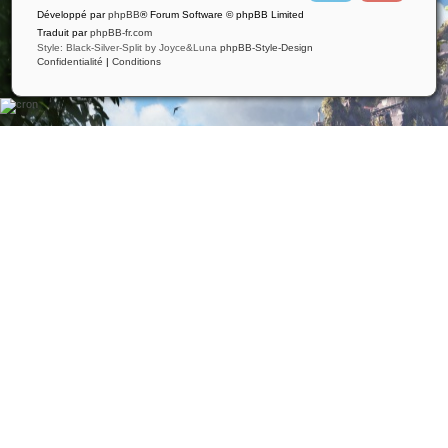
i
u
Développé par
phpBB
® Forum Software © phpBB Limited
t
t
t
u
Traduit par
phpBB-fr.com
e
b
Style: Black-Silver-Split by Joyce&Luna
phpBB-Style-Design
r
e
Confidentialité
|
Conditions