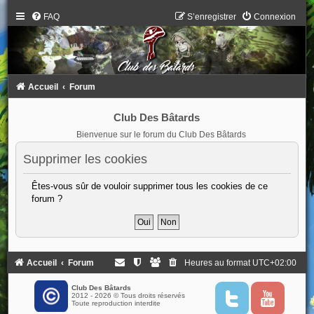
FAQ
S’enregistrer
Connexion
Accueil
Forum
Club Des Bâtards
Bienvenue sur le forum du Club Des Bâtards
Supprimer les cookies
Êtes-vous sûr de vouloir supprimer tous les cookies de ce
forum ?
Accueil
Forum
Heures au format
UTC+02:00
Club Des Bâtards
2012 - 2026 © Tous droits réservés
T
Y
Toute reproduction interdite
w
o