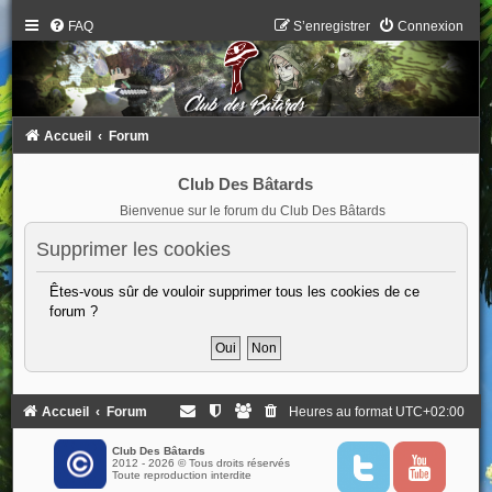
FAQ
S’enregistrer
Connexion
Accueil
Forum
Club Des Bâtards
Bienvenue sur le forum du Club Des Bâtards
Supprimer les cookies
Êtes-vous sûr de vouloir supprimer tous les cookies de ce
forum ?
Accueil
Forum
Heures au format
UTC+02:00
Club Des Bâtards
2012 - 2026 © Tous droits réservés
T
Y
Toute reproduction interdite
w
o