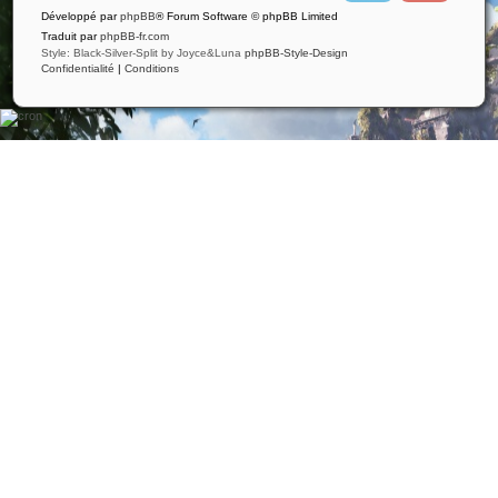
i
u
Développé par
phpBB
® Forum Software © phpBB Limited
t
t
t
u
Traduit par
phpBB-fr.com
e
b
Style: Black-Silver-Split by Joyce&Luna
phpBB-Style-Design
r
e
Confidentialité
|
Conditions