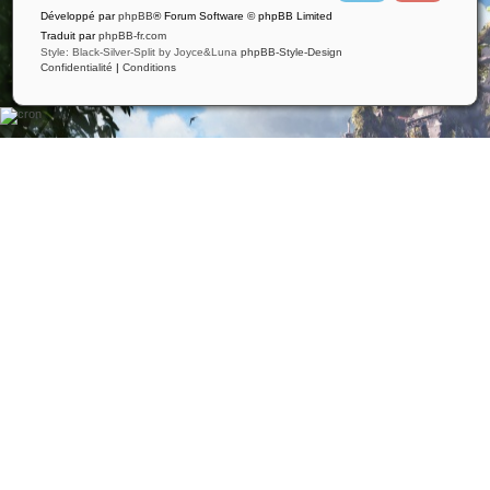
i
u
Développé par
phpBB
® Forum Software © phpBB Limited
t
t
t
u
Traduit par
phpBB-fr.com
e
b
Style: Black-Silver-Split by Joyce&Luna
phpBB-Style-Design
r
e
Confidentialité
|
Conditions