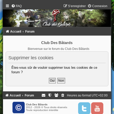
FAQ
S’enregistrer
Connexion
Accueil
Forum
Club Des Bâtards
Bienvenue sur le forum du Club Des Bâtards
Supprimer les cookies
Êtes-vous sûr de vouloir supprimer tous les cookies de ce
forum ?
Accueil
Forum
Heures au format
UTC+02:00
Club Des Bâtards
2012 - 2026 © Tous droits réservés
T
Y
Toute reproduction interdite
w
o