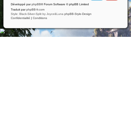
i
u
Développé par
phpBB
® Forum Software © phpBB Limited
t
t
t
u
Traduit par
phpBB-fr.com
e
b
Style: Black-Silver-Split by Joyce&Luna
phpBB-Style-Design
r
e
Confidentialité
|
Conditions