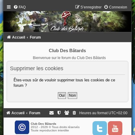
FAQ
S’enregistrer
Connexion
Accueil
Forum
Club Des Bâtards
Bienvenue sur le forum du Club Des Bâtards
Supprimer les cookies
Êtes-vous sûr de vouloir supprimer tous les cookies de ce
forum ?
Accueil
Forum
Heures au format
UTC+02:00
Club Des Bâtards
2012 - 2026 © Tous droits réservés
T
Y
Toute reproduction interdite
w
o