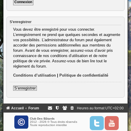
S’enregistrer
Vous devez être enregistré pour vous connecter.
L’enregistrement ne prend que quelques secondes et augmente
vos possibilités. L’administrateur du forum peut également
accorder des permissions additionnelles aux membres du
forum. Avant de vous enregistrer, assurez-vous d’avoir pris
connaissance de nos conditions d’utilisation et de notre
politique de vie privée. Assurez-vous de bien lire tout le
règlement du forum.
Conditions d’utilisation
|
Politique de confidentialité
S’enregistrer
Accueil
Forum
Heures au format
UTC+02:00
Club Des Bâtards
2012 - 2026 © Tous droits réservés
T
Y
Toute reproduction interdite
w
o