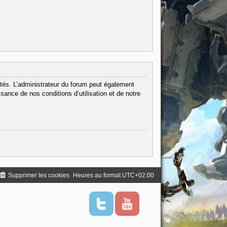
tés. L’administrateur du forum peut également
ance de nos conditions d’utilisation et de notre
Supprimer les cookies
Heures au format
UTC+02:00
T
Y
w
o
i
u
t
t