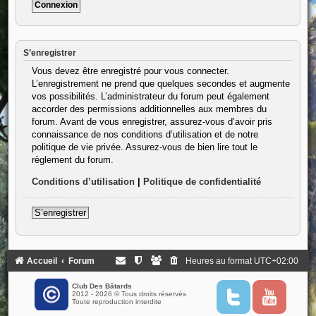
S’enregistrer
Vous devez être enregistré pour vous connecter.
L’enregistrement ne prend que quelques secondes et augmente
vos possibilités. L’administrateur du forum peut également
accorder des permissions additionnelles aux membres du
forum. Avant de vous enregistrer, assurez-vous d’avoir pris
connaissance de nos conditions d’utilisation et de notre
politique de vie privée. Assurez-vous de bien lire tout le
règlement du forum.
Conditions d’utilisation
|
Politique de confidentialité
S’enregistrer
Accueil
Forum
Heures au format
UTC+02:00
Club Des Bâtards
2012 - 2026 © Tous droits réservés
T
Y
Toute reproduction interdite
w
o