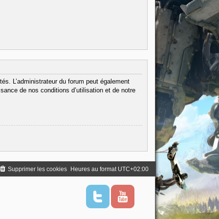
tés. L’administrateur du forum peut également
ance de nos conditions d’utilisation et de notre
Supprimer les cookies
Heures au format
UTC+02:00
T
Y
w
o
i
u
t
t