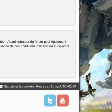
tés. L’administrateur du forum peut également
ance de nos conditions d’utilisation et de notre
Supprimer les cookies
Heures au format
UTC+02:00
T
Y
w
o
i
u
t
t