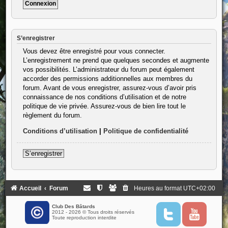
S’enregistrer
Vous devez être enregistré pour vous connecter.
L’enregistrement ne prend que quelques secondes et augmente
vos possibilités. L’administrateur du forum peut également
accorder des permissions additionnelles aux membres du
forum. Avant de vous enregistrer, assurez-vous d’avoir pris
connaissance de nos conditions d’utilisation et de notre
politique de vie privée. Assurez-vous de bien lire tout le
règlement du forum.
Conditions d’utilisation
|
Politique de confidentialité
S’enregistrer
Accueil
Forum
Heures au format
UTC+02:00
Club Des Bâtards
2012 - 2026 © Tous droits réservés
T
Y
Toute reproduction interdite
w
o