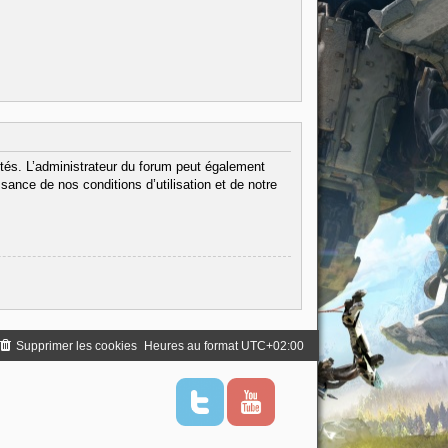
tés. L’administrateur du forum peut également
ance de nos conditions d’utilisation et de notre
Supprimer les cookies
Heures au format
UTC+02:00
T
Y
w
o
i
u
t
t