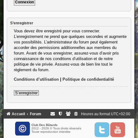
S’enregistrer
Vous devez être enregistré pour vous connecter.
L’enregistrement ne prend que quelques secondes et augmente
vos possibilités. L’administrateur du forum peut également
accorder des permissions additionnelles aux membres du
forum. Avant de vous enregistrer, assurez-vous d’avoir pris
connaissance de nos conditions d’utilisation et de notre
politique de vie privée. Assurez-vous de bien lire tout le
règlement du forum.
Conditions d’utilisation
|
Politique de confidentialité
S’enregistrer
Accueil
Forum
Heures au format
UTC+02:00
Club Des Bâtards
2012 - 2026 © Tous droits réservés
T
Y
Toute reproduction interdite
w
o