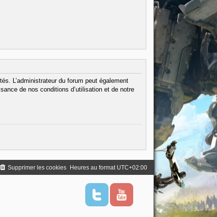
tés. L’administrateur du forum peut également
ance de nos conditions d’utilisation et de notre
Supprimer les cookies
Heures au format
UTC+02:00
T
Y
w
o
i
u
t
t