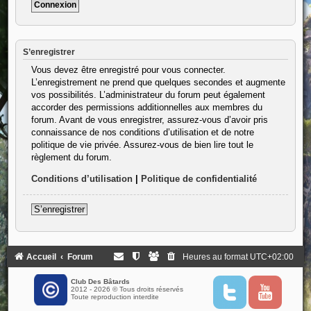
S’enregistrer
Vous devez être enregistré pour vous connecter.
L’enregistrement ne prend que quelques secondes et augmente
vos possibilités. L’administrateur du forum peut également
accorder des permissions additionnelles aux membres du
forum. Avant de vous enregistrer, assurez-vous d’avoir pris
connaissance de nos conditions d’utilisation et de notre
politique de vie privée. Assurez-vous de bien lire tout le
règlement du forum.
Conditions d’utilisation
|
Politique de confidentialité
S’enregistrer
Accueil
Forum
Heures au format
UTC+02:00
Club Des Bâtards
2012 - 2026 © Tous droits réservés
T
Y
Toute reproduction interdite
w
o