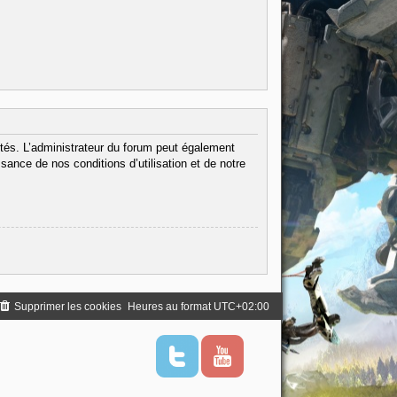
tés. L’administrateur du forum peut également
ance de nos conditions d’utilisation et de notre
Supprimer les cookies
Heures au format
UTC+02:00
T
Y
w
o
i
u
t
t