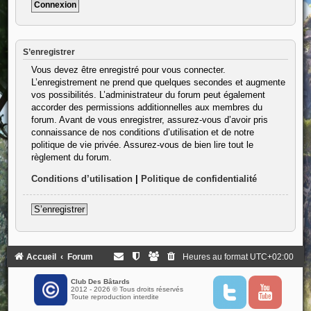
S’enregistrer
Vous devez être enregistré pour vous connecter.
L’enregistrement ne prend que quelques secondes et augmente
vos possibilités. L’administrateur du forum peut également
accorder des permissions additionnelles aux membres du
forum. Avant de vous enregistrer, assurez-vous d’avoir pris
connaissance de nos conditions d’utilisation et de notre
politique de vie privée. Assurez-vous de bien lire tout le
règlement du forum.
Conditions d’utilisation
|
Politique de confidentialité
S’enregistrer
Accueil
Forum
Heures au format
UTC+02:00
Club Des Bâtards
2012 - 2026 © Tous droits réservés
T
Y
Toute reproduction interdite
w
o