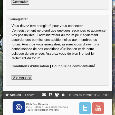
S’enregistrer
Vous devez être enregistré pour vous connecter.
L’enregistrement ne prend que quelques secondes et augmente
vos possibilités. L’administrateur du forum peut également
accorder des permissions additionnelles aux membres du
forum. Avant de vous enregistrer, assurez-vous d’avoir pris
connaissance de nos conditions d’utilisation et de notre
politique de vie privée. Assurez-vous de bien lire tout le
règlement du forum.
Conditions d’utilisation
|
Politique de confidentialité
S’enregistrer
Accueil
Forum
Heures au format
UTC+02:00
Club Des Bâtards
2012 - 2026 © Tous droits réservés
T
Y
Toute reproduction interdite
w
o