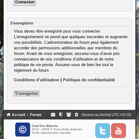
S’enregistrer
Vous devez être enregistré pour vous connecter.
L’enregistrement ne prend que quelques secondes et augmente
vos possibilités. L’administrateur du forum peut également
accorder des permissions additionnelles aux membres du
forum. Avant de vous enregistrer, assurez-vous d’avoir pris
connaissance de nos conditions d’utilisation et de notre
politique de vie privée. Assurez-vous de bien lire tout le
règlement du forum.
Conditions d’utilisation
|
Politique de confidentialité
S’enregistrer
Accueil
Forum
Heures au format
UTC+02:00
Club Des Bâtards
2012 - 2026 © Tous droits réservés
T
Y
Toute reproduction interdite
w
o