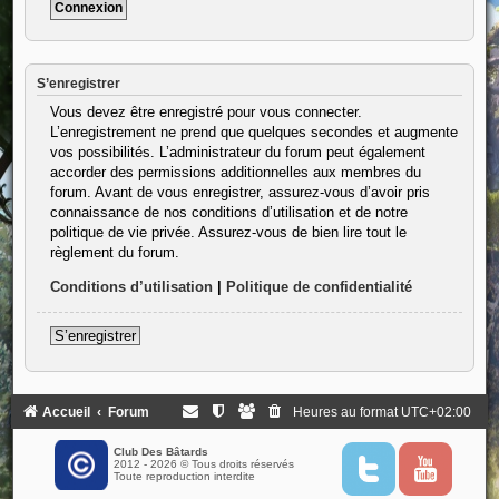
S’enregistrer
Vous devez être enregistré pour vous connecter.
L’enregistrement ne prend que quelques secondes et augmente
vos possibilités. L’administrateur du forum peut également
accorder des permissions additionnelles aux membres du
forum. Avant de vous enregistrer, assurez-vous d’avoir pris
connaissance de nos conditions d’utilisation et de notre
politique de vie privée. Assurez-vous de bien lire tout le
règlement du forum.
Conditions d’utilisation
|
Politique de confidentialité
S’enregistrer
Accueil
Forum
Heures au format
UTC+02:00
Club Des Bâtards
2012 - 2026 © Tous droits réservés
T
Y
Toute reproduction interdite
w
o