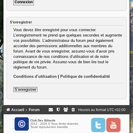
S’enregistrer
Vous devez être enregistré pour vous connecter.
L’enregistrement ne prend que quelques secondes et augmente
vos possibilités. L’administrateur du forum peut également
accorder des permissions additionnelles aux membres du
forum. Avant de vous enregistrer, assurez-vous d’avoir pris
connaissance de nos conditions d’utilisation et de notre
politique de vie privée. Assurez-vous de bien lire tout le
règlement du forum.
Conditions d’utilisation
|
Politique de confidentialité
S’enregistrer
Accueil
Forum
Heures au format
UTC+02:00
Club Des Bâtards
2012 - 2026 © Tous droits réservés
T
Y
Toute reproduction interdite
w
o