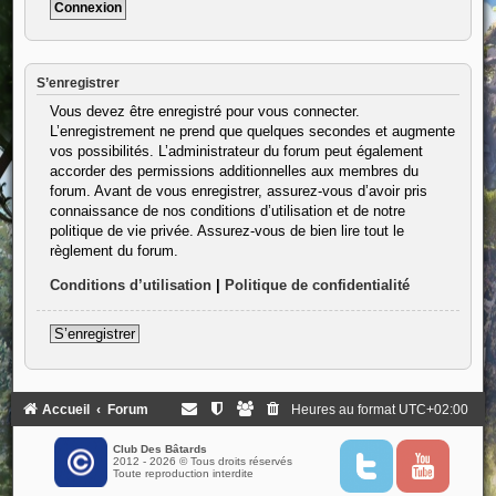
S’enregistrer
Vous devez être enregistré pour vous connecter.
L’enregistrement ne prend que quelques secondes et augmente
vos possibilités. L’administrateur du forum peut également
accorder des permissions additionnelles aux membres du
forum. Avant de vous enregistrer, assurez-vous d’avoir pris
connaissance de nos conditions d’utilisation et de notre
politique de vie privée. Assurez-vous de bien lire tout le
règlement du forum.
Conditions d’utilisation
|
Politique de confidentialité
S’enregistrer
Accueil
Forum
Heures au format
UTC+02:00
Club Des Bâtards
2012 - 2026 © Tous droits réservés
T
Y
Toute reproduction interdite
w
o