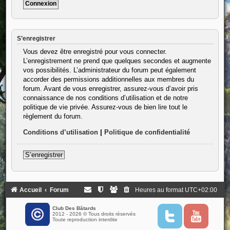
S’enregistrer
Vous devez être enregistré pour vous connecter.
L’enregistrement ne prend que quelques secondes et augmente
vos possibilités. L’administrateur du forum peut également
accorder des permissions additionnelles aux membres du
forum. Avant de vous enregistrer, assurez-vous d’avoir pris
connaissance de nos conditions d’utilisation et de notre
politique de vie privée. Assurez-vous de bien lire tout le
règlement du forum.
Conditions d’utilisation
|
Politique de confidentialité
S’enregistrer
Accueil
Forum
Heures au format
UTC+02:00
Club Des Bâtards
2012 - 2026 © Tous droits réservés
T
Y
Toute reproduction interdite
w
o