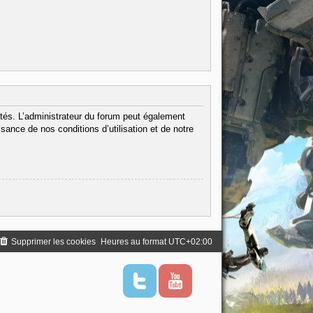
tés. L’administrateur du forum peut également
ance de nos conditions d’utilisation et de notre
Supprimer les cookies
Heures au format
UTC+02:00
T
Y
w
o
i
u
t
t