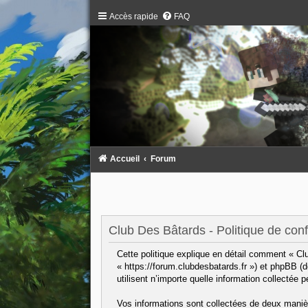
Accès rapide
FAQ
Accueil
Forum
Club Des Bâtards - Politique de confi
Cette politique explique en détail comment « Clu
« https://forum.clubdesbatards.fr ») et phpBB (
utilisent n’importe quelle information collectée 
Vos informations sont collectées de deux maniè