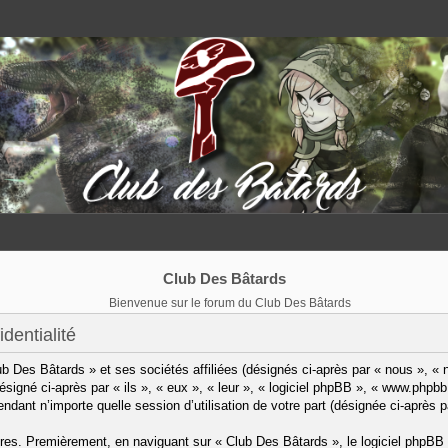
Club Des Bâtards
Bienvenue sur le forum du Club Des Bâtards
dentialité
b Des Bâtards » et ses sociétés affiliées (désignés ci-après par « nous », « 
désigné ci-après par « ils », « eux », « leur », « logiciel phpBB », « www.ph
pendant n’importe quelle session d’utilisation de votre part (désignée ci-après p
res. Premièrement, en naviguant sur « Club Des Bâtards », le logiciel phpBB 