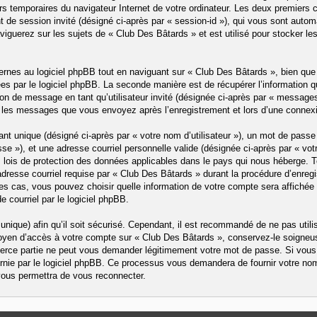
ers temporaires du navigateur Internet de votre ordinateur. Les deux premiers c
iant de session invité (désigné ci-après par « session-id »), qui vous sont aut
iguerez sur les sujets de « Club Des Bâtards » et est utilisé pour stocker le
nes au logiciel phpBB tout en naviguant sur « Club Des Bâtards », bien que 
es par le logiciel phpBB. La seconde manière est de récupérer l’information
ation de message en tant qu’utilisateur invité (désignée ci-après par « message
t les messages que vous envoyez après l’enregistrement et lors d’une connex
t unique (désigné ci-après par « votre nom d’utilisateur »), un mot de passe 
e »), et une adresse courriel personnelle valide (désignée ci-après par « votr
 lois de protection des données applicables dans le pays qui nous héberge. 
adresse courriel requise par « Club Des Bâtards » durant la procédure d’enregis
es cas, vous pouvez choisir quelle information de votre compte sera affichée 
 courriel par le logiciel phpBB.
nique) afin qu’il soit sécurisé. Cependant, il est recommandé de ne pas util
 moyen d’accès à votre compte sur « Club Des Bâtards », conservez-le soigneu
erce partie ne peut vous demander légitimement votre mot de passe. Si vous 
nie par le logiciel phpBB. Ce processus vous demandera de fournir votre nom d’u
ous permettra de vous reconnecter.