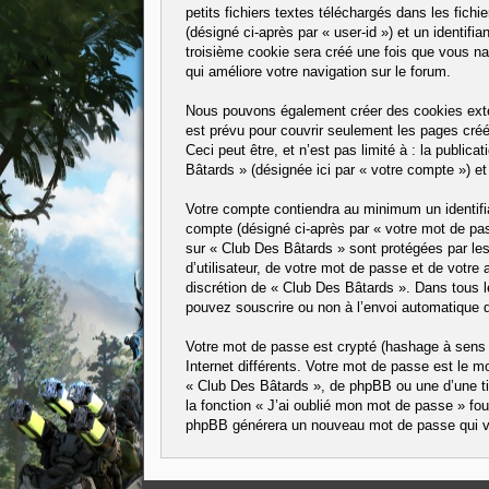
petits fichiers textes téléchargés dans les fichi
(désigné ci-après par « user-id ») et un identif
troisième cookie sera créé une fois que vous nav
qui améliore votre navigation sur le forum.
Nous pouvons également créer des cookies exter
est prévu pour couvrir seulement les pages créé
Ceci peut être, et n’est pas limité à : la public
Bâtards » (désignée ici par « votre compte ») e
Votre compte contiendra au minimum un identifian
compte (désigné ci-après par « votre mot de pass
sur « Club Des Bâtards » sont protégées par les
d’utilisateur, de votre mot de passe et de votre 
discrétion de « Club Des Bâtards ». Dans tous l
pouvez souscrire ou non à l’envoi automatique de
Votre mot de passe est crypté (hashage à sens u
Internet différents. Votre mot de passe est le
« Club Des Bâtards », de phpBB ou une d’une ti
la fonction « J’ai oublié mon mot de passe » four
phpBB générera un nouveau mot de passe qui v