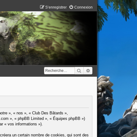
S’enregistrer
Connexion
Rechercher
Recherche avancée
notre », « nos », « Club Des Bâtards »,
pbb.com », « phpBB Limited », « Équipes phpBB »)
ar « vos informations »).
créera un certain nombre de cookies, qui sont des