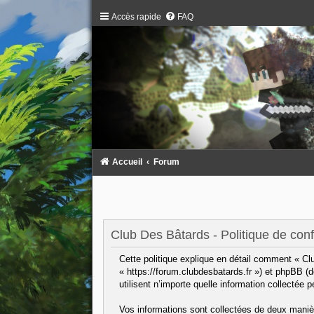
Accès rapide
FAQ
Accueil
Forum
Club Des Bâtards - Politique de confi
Cette politique explique en détail comment « Clu
« https://forum.clubdesbatards.fr ») et phpBB (
utilisent n’importe quelle information collectée 
Vos informations sont collectées de deux maniè