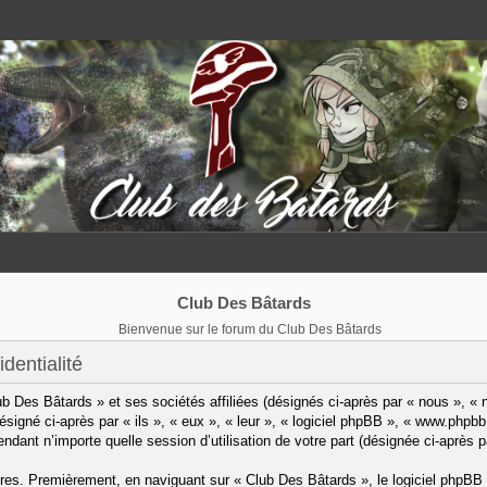
Club Des Bâtards
Bienvenue sur le forum du Club Des Bâtards
dentialité
b Des Bâtards » et ses sociétés affiliées (désignés ci-après par « nous », « 
désigné ci-après par « ils », « eux », « leur », « logiciel phpBB », « www.ph
pendant n’importe quelle session d’utilisation de votre part (désignée ci-après p
res. Premièrement, en naviguant sur « Club Des Bâtards », le logiciel phpBB 