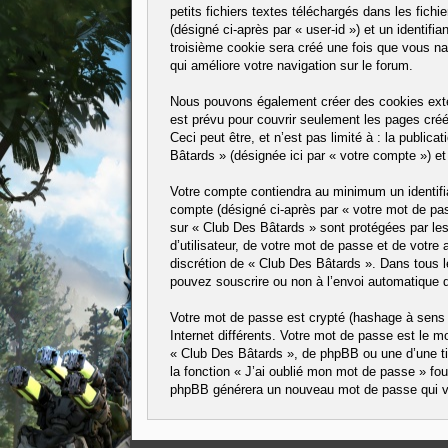
petits fichiers textes téléchargés dans les fichi
(désigné ci-après par « user-id ») et un identif
troisième cookie sera créé une fois que vous nav
qui améliore votre navigation sur le forum.
Nous pouvons également créer des cookies exter
est prévu pour couvrir seulement les pages créé
Ceci peut être, et n’est pas limité à : la public
Bâtards » (désignée ici par « votre compte ») e
Votre compte contiendra au minimum un identifian
compte (désigné ci-après par « votre mot de pass
sur « Club Des Bâtards » sont protégées par les
d’utilisateur, de votre mot de passe et de votre 
discrétion de « Club Des Bâtards ». Dans tous l
pouvez souscrire ou non à l’envoi automatique de
Votre mot de passe est crypté (hashage à sens u
Internet différents. Votre mot de passe est le
« Club Des Bâtards », de phpBB ou une d’une ti
la fonction « J’ai oublié mon mot de passe » four
phpBB générera un nouveau mot de passe qui v