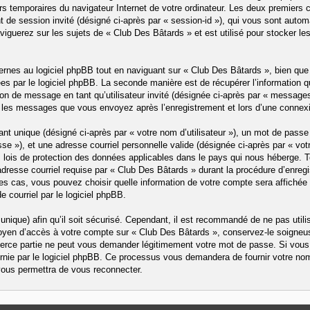
ers temporaires du navigateur Internet de votre ordinateur. Les deux premiers c
iant de session invité (désigné ci-après par « session-id »), qui vous sont aut
iguerez sur les sujets de « Club Des Bâtards » et est utilisé pour stocker le
nes au logiciel phpBB tout en naviguant sur « Club Des Bâtards », bien que 
es par le logiciel phpBB. La seconde manière est de récupérer l’information
ation de message en tant qu’utilisateur invité (désignée ci-après par « message
t les messages que vous envoyez après l’enregistrement et lors d’une connex
t unique (désigné ci-après par « votre nom d’utilisateur »), un mot de passe 
e »), et une adresse courriel personnelle valide (désignée ci-après par « votr
 lois de protection des données applicables dans le pays qui nous héberge. 
adresse courriel requise par « Club Des Bâtards » durant la procédure d’enregis
es cas, vous pouvez choisir quelle information de votre compte sera affichée 
 courriel par le logiciel phpBB.
nique) afin qu’il soit sécurisé. Cependant, il est recommandé de ne pas util
 moyen d’accès à votre compte sur « Club Des Bâtards », conservez-le soigneu
erce partie ne peut vous demander légitimement votre mot de passe. Si vous 
nie par le logiciel phpBB. Ce processus vous demandera de fournir votre nom d’u
ous permettra de vous reconnecter.