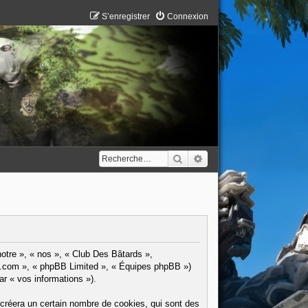
S’enregistrer
Connexion
Rechercher
Recherche avancée
notre », « nos », « Club Des Bâtards »,
pbb.com », « phpBB Limited », « Équipes phpBB »)
ar « vos informations »).
créera un certain nombre de cookies, qui sont des