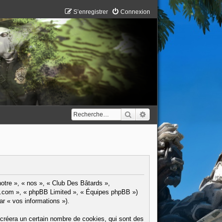
S’enregistrer
Connexion
Rechercher
Recherche avancée
notre », « nos », « Club Des Bâtards »,
pbb.com », « phpBB Limited », « Équipes phpBB »)
ar « vos informations »).
créera un certain nombre de cookies, qui sont des