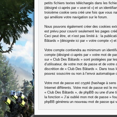
petits fichiers textes téléchargés dans les fichi
(désigné ci-après par « user-id ») et un identif
troisième cookie sera créé une fois que vous nav
qui améliore votre navigation sur le forum.
Nous pouvons également créer des cookies exter
est prévu pour couvrir seulement les pages créé
Ceci peut être, et n’est pas limité à : la public
Bâtards » (désignée ici par « votre compte ») e
Votre compte contiendra au minimum un identifian
compte (désigné ci-après par « votre mot de pass
sur « Club Des Bâtards » sont protégées par les
d’utilisateur, de votre mot de passe et de votre 
discrétion de « Club Des Bâtards ». Dans tous l
pouvez souscrire ou non à l’envoi automatique de
Votre mot de passe est crypté (hashage à sens u
Internet différents. Votre mot de passe est le
« Club Des Bâtards », de phpBB ou une d’une ti
la fonction « J’ai oublié mon mot de passe » four
phpBB générera un nouveau mot de passe qui v