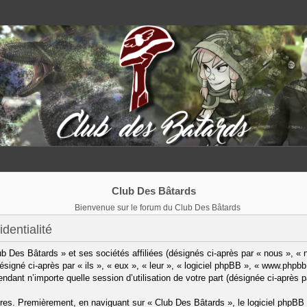
Club Des Bâtards
Bienvenue sur le forum du Club Des Bâtards
dentialité
b Des Bâtards » et ses sociétés affiliées (désignés ci-après par « nous », « 
désigné ci-après par « ils », « eux », « leur », « logiciel phpBB », « www.ph
pendant n’importe quelle session d’utilisation de votre part (désignée ci-après p
res. Premièrement, en naviguant sur « Club Des Bâtards », le logiciel phpBB 