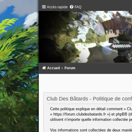
Accès rapide
FAQ
Accueil
Forum
Club Des Bâtards - Politique de confi
Cette politique explique en détail comment « Clu
« https://forum.clubdesbatards.fr ») et phpBB (
utilisent n’importe quelle information collectée 
Vos informations sont collectées de deux maniè