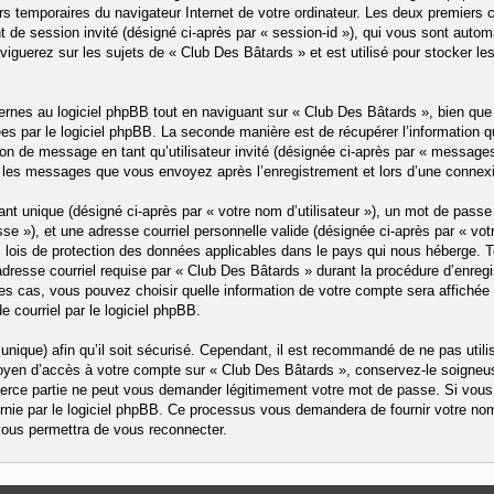
ers temporaires du navigateur Internet de votre ordinateur. Les deux premiers c
iant de session invité (désigné ci-après par « session-id »), qui vous sont aut
iguerez sur les sujets de « Club Des Bâtards » et est utilisé pour stocker le
nes au logiciel phpBB tout en naviguant sur « Club Des Bâtards », bien que 
es par le logiciel phpBB. La seconde manière est de récupérer l’information
ation de message en tant qu’utilisateur invité (désignée ci-après par « message
t les messages que vous envoyez après l’enregistrement et lors d’une connex
t unique (désigné ci-après par « votre nom d’utilisateur »), un mot de passe 
e »), et une adresse courriel personnelle valide (désignée ci-après par « votr
 lois de protection des données applicables dans le pays qui nous héberge. 
adresse courriel requise par « Club Des Bâtards » durant la procédure d’enregis
es cas, vous pouvez choisir quelle information de votre compte sera affichée 
 courriel par le logiciel phpBB.
nique) afin qu’il soit sécurisé. Cependant, il est recommandé de ne pas util
 moyen d’accès à votre compte sur « Club Des Bâtards », conservez-le soigneu
erce partie ne peut vous demander légitimement votre mot de passe. Si vous 
nie par le logiciel phpBB. Ce processus vous demandera de fournir votre nom d’u
ous permettra de vous reconnecter.