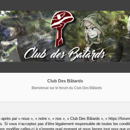
Club Des Bâtards
Bienvenue sur le forum du Club Des Bâtards
après par « nous », « notre », « nos », « Club Des Bâtards », « https://forum
. Si vous n’acceptez pas d’être légalement responsable de toutes les condit
ns modifier celles-ci à n’importe quel moment et nous ferons tout pour que vo