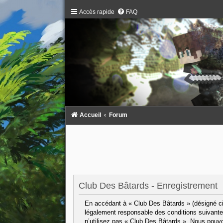
Accès rapide
FAQ
Accueil
Forum
Club Des Bâtards - Enregistrement
En accédant à « Club Des Bâtards » (désigné ci-
légalement responsable des conditions suivantes
n’utilisez pas « Club Des Bâtards ». Nous pouvo