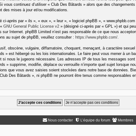
 Si vous continuez d’utiliser « Club Des Bâtards » alors que des changements 
 des mises à jour et/ou modifications.
ci-après par « ils », « eux », « leur », « logiciel phpBB », « www.phpbb.com
 «
GNU General Public License v2
» (désigné ci-après par « GPL ») et qui peu
ons sur Internet. phpBB Limited n’est pas responsable de ce que nous accep
ns au sujet de phpBB, veuillez consulter :
https://www.phpbb.com/
.
if, obscène, vulgaire, diffamatoire, choquant, menaçant, à caractère sexuel 
rds » est hébergé ou les lois internationales. Le faire peut vous mener à un
rnet si nous le jugeons nécessaire. Les adresses IP de tous les messages sont
s » supprime, modifie, déplace ou verrouille n’importe quel sujet lorsque no
ons que vous avez saisies soient stockées dans notre base de données. Bien
« Club Des Bâtards », ni phpBB ne pourront être tenus comme responsables en 
Nous contacter
L’équipe du forum
Membres