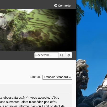
Connexion
Rechercher
Recherche avancée
Langue :
.clubdesbatards.fr »), vous acceptez d’être
ions suivantes, alors n’accédez pas et/ou
us en soyez informé, bien qu’il soit prudent de