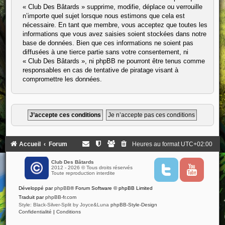
« Club Des Bâtards » supprime, modifie, déplace ou verrouille
n’importe quel sujet lorsque nous estimons que cela est
nécessaire. En tant que membre, vous acceptez que toutes les
informations que vous avez saisies soient stockées dans notre
base de données. Bien que ces informations ne soient pas
diffusées à une tierce partie sans votre consentement, ni
« Club Des Bâtards », ni phpBB ne pourront être tenus comme
responsables en cas de tentative de piratage visant à
compromettre les données.
Accueil
Forum
Heures au format
UTC+02:00
Club Des Bâtards
2012 - 2026 © Tous droits réservés
T
Y
Toute reproduction interdite
w
o
i
u
Développé par
phpBB
® Forum Software © phpBB Limited
t
t
t
u
Traduit par
phpBB-fr.com
e
b
Style: Black-Silver-Split by Joyce&Luna
phpBB-Style-Design
r
e
Confidentialité
|
Conditions