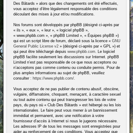
Des Bâtards » alors que des changements ont été effectués,
vous acceptez d’être légalement responsable des conditions
découlant des mises à jour et/ou modifications.
Nos forums sont développés par phpBB (désigné ci-après par
« ils », « eux », « leur », « logiciel phpBB »,
« www.phpbb.com », « phpBB Limited », « Équipes phpBB »)
qui est un script libre de forum, déclaré sous la licence «
GNU
General Public License v2
» (désigné ci-après par « GPL ») et
qui peut être téléchargé depuis
www.phpbb.com
. Le logiciel
phpBB facilite seulement les discussions sur Internet. phpBB
Limited n’est pas responsable de ce que nous acceptons ou
n’acceptons pas comme contenu ou conduite permis. Pour de
plus amples informations au sujet de phpBB, veuillez
consulter :
https://www.phpbb.com/
.
Vous acceptez de ne pas publier de contenu abusif, obscène,
vulgaire, diffamatoire, choquant, menaçant, à caractère sexuel
ou tout autre contenu qui peut transgresser les lois de votre
pays, du pays où « Club Des Bâtards » est hébergé ou les lois
internationales. Le faire peut vous mener à un bannissement
immédiat et permanent, avec une notification à votre
fournisseur d’accès à Internet si nous le jugeons nécessaire.
Les adresses IP de tous les messages sont enregistrées pour
aider au renforcement de ces conditions. Vous acceptez que