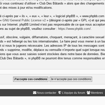
 Si vous continuez d’utiliser « Club Des Bâtards » alors que des changements 
 des mises à jour et/ou modifications.
ci-après par « ils », « eux », « leur », « logiciel phpBB », « www.phpbb.com
 «
GNU General Public License v2
» (désigné ci-après par « GPL ») et qui peu
ons sur Internet. phpBB Limited n’est pas responsable de ce que nous accep
ns au sujet de phpBB, veuillez consulter :
https://www.phpbb.com/
.
if, obscène, vulgaire, diffamatoire, choquant, menaçant, à caractère sexuel 
rds » est hébergé ou les lois internationales. Le faire peut vous mener à un
rnet si nous le jugeons nécessaire. Les adresses IP de tous les messages sont
s » supprime, modifie, déplace ou verrouille n’importe quel sujet lorsque no
ons que vous avez saisies soient stockées dans notre base de données. Bien
« Club Des Bâtards », ni phpBB ne pourront être tenus comme responsables en 
Nous contacter
L’équipe du forum
Membres