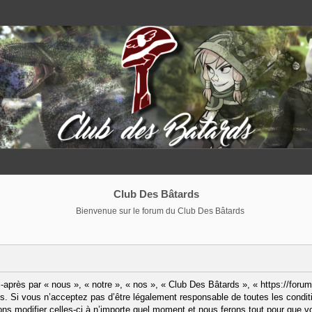
Club Des Bâtards
Bienvenue sur le forum du Club Des Bâtards
après par « nous », « notre », « nos », « Club Des Bâtards », « https://forum
. Si vous n’acceptez pas d’être légalement responsable de toutes les condit
ns modifier celles-ci à n’importe quel moment et nous ferons tout pour que vo