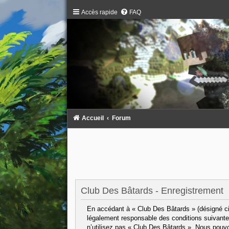
Accès rapide
FAQ
Accueil
Forum
Club Des Bâtards - Enregistrement
En accédant à « Club Des Bâtards » (désigné ci-
légalement responsable des conditions suivantes
n’utilisez pas « Club Des Bâtards ». Nous pouvo