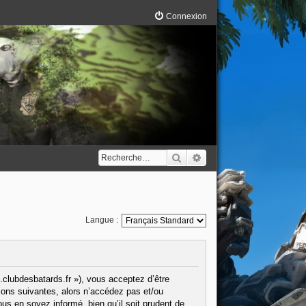
Connexion
Rechercher
Recherche avancée
Langue :
.clubdesbatards.fr »), vous acceptez d’être
ions suivantes, alors n’accédez pas et/ou
us en soyez informé, bien qu’il soit prudent de