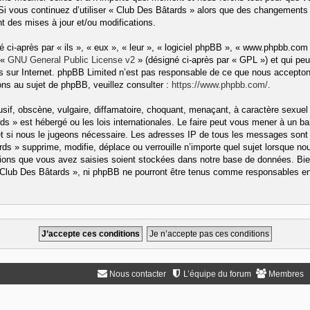
 Si vous continuez d’utiliser « Club Des Bâtards » alors que des changements 
 des mises à jour et/ou modifications.
ci-après par « ils », « eux », « leur », « logiciel phpBB », « www.phpbb.com
 «
GNU General Public License v2
» (désigné ci-après par « GPL ») et qui peu
ons sur Internet. phpBB Limited n’est pas responsable de ce que nous accep
ns au sujet de phpBB, veuillez consulter :
https://www.phpbb.com/
.
if, obscène, vulgaire, diffamatoire, choquant, menaçant, à caractère sexuel 
rds » est hébergé ou les lois internationales. Le faire peut vous mener à un
rnet si nous le jugeons nécessaire. Les adresses IP de tous les messages sont
s » supprime, modifie, déplace ou verrouille n’importe quel sujet lorsque no
ons que vous avez saisies soient stockées dans notre base de données. Bien
« Club Des Bâtards », ni phpBB ne pourront être tenus comme responsables en 
Nous contacter
L’équipe du forum
Membres