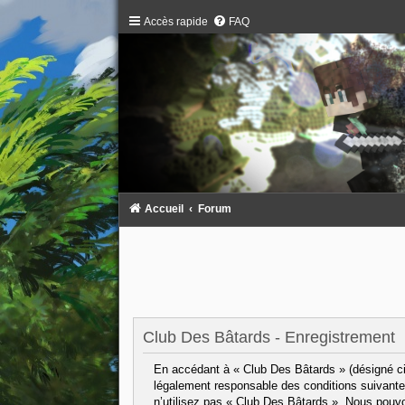
Accès rapide
FAQ
Accueil
Forum
Club Des Bâtards - Enregistrement
En accédant à « Club Des Bâtards » (désigné ci-
légalement responsable des conditions suivantes
n’utilisez pas « Club Des Bâtards ». Nous pouvo