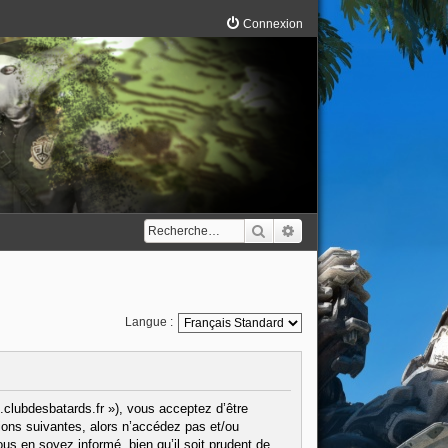
Connexion
Rechercher
Recherche avancée
Langue :
.clubdesbatards.fr »), vous acceptez d’être
ions suivantes, alors n’accédez pas et/ou
us en soyez informé, bien qu’il soit prudent de