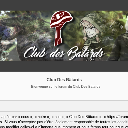
Club Des Bâtards
Bienvenue sur le forum du Club Des Bâtards
après par « nous », « notre », « nos », « Club Des Bâtards », « https://forum
. Si vous n’acceptez pas d’être légalement responsable de toutes les condit
ns modifier celles-ci à n’importe quel moment et nous ferons tout pour que vo