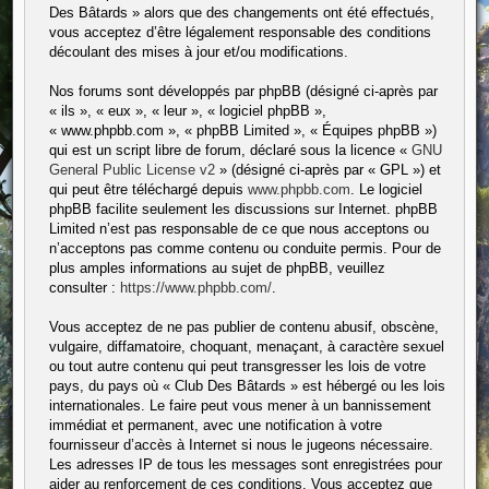
Des Bâtards » alors que des changements ont été effectués,
vous acceptez d’être légalement responsable des conditions
découlant des mises à jour et/ou modifications.
Nos forums sont développés par phpBB (désigné ci-après par
« ils », « eux », « leur », « logiciel phpBB »,
« www.phpbb.com », « phpBB Limited », « Équipes phpBB »)
qui est un script libre de forum, déclaré sous la licence «
GNU
General Public License v2
» (désigné ci-après par « GPL ») et
qui peut être téléchargé depuis
www.phpbb.com
. Le logiciel
phpBB facilite seulement les discussions sur Internet. phpBB
Limited n’est pas responsable de ce que nous acceptons ou
n’acceptons pas comme contenu ou conduite permis. Pour de
plus amples informations au sujet de phpBB, veuillez
consulter :
https://www.phpbb.com/
.
Vous acceptez de ne pas publier de contenu abusif, obscène,
vulgaire, diffamatoire, choquant, menaçant, à caractère sexuel
ou tout autre contenu qui peut transgresser les lois de votre
pays, du pays où « Club Des Bâtards » est hébergé ou les lois
internationales. Le faire peut vous mener à un bannissement
immédiat et permanent, avec une notification à votre
fournisseur d’accès à Internet si nous le jugeons nécessaire.
Les adresses IP de tous les messages sont enregistrées pour
aider au renforcement de ces conditions. Vous acceptez que