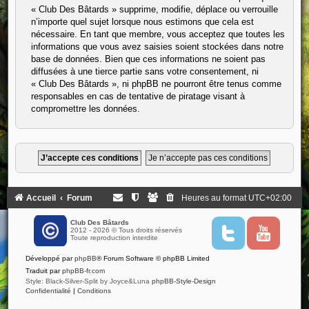
« Club Des Bâtards » supprime, modifie, déplace ou verrouille
n’importe quel sujet lorsque nous estimons que cela est
nécessaire. En tant que membre, vous acceptez que toutes les
informations que vous avez saisies soient stockées dans notre
base de données. Bien que ces informations ne soient pas
diffusées à une tierce partie sans votre consentement, ni
« Club Des Bâtards », ni phpBB ne pourront être tenus comme
responsables en cas de tentative de piratage visant à
compromettre les données.
Accueil
Forum
Heures au format
UTC+02:00
Club Des Bâtards
2012 - 2026 © Tous droits réservés
T
Y
Toute reproduction interdite
w
o
i
u
Développé par
phpBB
® Forum Software © phpBB Limited
t
t
t
u
Traduit par
phpBB-fr.com
e
b
Style: Black-Silver-Split by Joyce&Luna
phpBB-Style-Design
r
e
Confidentialité
|
Conditions