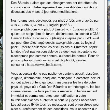
Des Bâtards » alors que des changements ont été effectués,
vous acceptez d’être légalement responsable des conditions
découlant des mises à jour et/ou modifications.
Nos forums sont développés par phpBB (désigné ci-après par
« ils », « eux », « leur », « logiciel phpBB »,
« www.phpbb.com », « phpBB Limited », « Équipes phpBB »)
qui est un script libre de forum, déclaré sous la licence «
GNU
General Public License v2
» (désigné ci-après par « GPL ») et
qui peut être téléchargé depuis
www.phpbb.com
. Le logiciel
phpBB facilite seulement les discussions sur Internet. phpBB
Limited n’est pas responsable de ce que nous acceptons ou
n’acceptons pas comme contenu ou conduite permis. Pour de
plus amples informations au sujet de phpBB, veuillez
consulter :
https://www.phpbb.com/
.
Vous acceptez de ne pas publier de contenu abusif, obscène,
vulgaire, diffamatoire, choquant, menaçant, à caractère sexuel
ou tout autre contenu qui peut transgresser les lois de votre
pays, du pays où « Club Des Bâtards » est hébergé ou les lois
internationales. Le faire peut vous mener à un bannissement
immédiat et permanent, avec une notification à votre
fournisseur d’accès à Internet si nous le jugeons nécessaire.
Les adresses IP de tous les messages sont enregistrées pour
aider au renforcement de ces conditions. Vous acceptez que