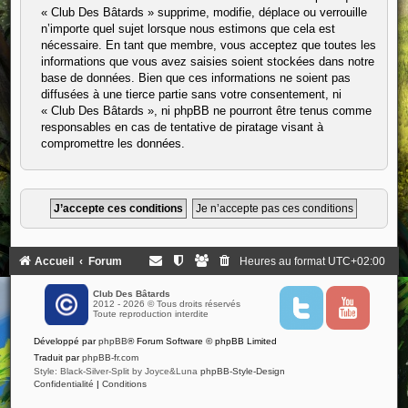
« Club Des Bâtards » supprime, modifie, déplace ou verrouille
n’importe quel sujet lorsque nous estimons que cela est
nécessaire. En tant que membre, vous acceptez que toutes les
informations que vous avez saisies soient stockées dans notre
base de données. Bien que ces informations ne soient pas
diffusées à une tierce partie sans votre consentement, ni
« Club Des Bâtards », ni phpBB ne pourront être tenus comme
responsables en cas de tentative de piratage visant à
compromettre les données.
Accueil
Forum
Heures au format
UTC+02:00
Club Des Bâtards
2012 - 2026 © Tous droits réservés
T
Y
Toute reproduction interdite
w
o
i
u
Développé par
phpBB
® Forum Software © phpBB Limited
t
t
t
u
Traduit par
phpBB-fr.com
e
b
Style: Black-Silver-Split by Joyce&Luna
phpBB-Style-Design
r
e
Confidentialité
|
Conditions