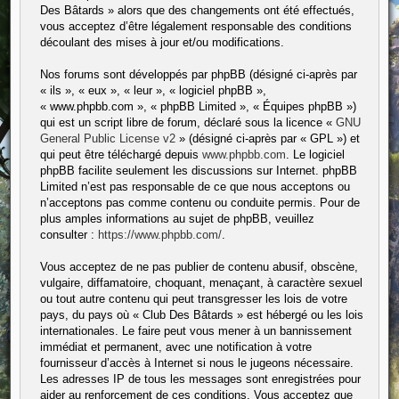
Des Bâtards » alors que des changements ont été effectués,
vous acceptez d’être légalement responsable des conditions
découlant des mises à jour et/ou modifications.
Nos forums sont développés par phpBB (désigné ci-après par
« ils », « eux », « leur », « logiciel phpBB »,
« www.phpbb.com », « phpBB Limited », « Équipes phpBB »)
qui est un script libre de forum, déclaré sous la licence «
GNU
General Public License v2
» (désigné ci-après par « GPL ») et
qui peut être téléchargé depuis
www.phpbb.com
. Le logiciel
phpBB facilite seulement les discussions sur Internet. phpBB
Limited n’est pas responsable de ce que nous acceptons ou
n’acceptons pas comme contenu ou conduite permis. Pour de
plus amples informations au sujet de phpBB, veuillez
consulter :
https://www.phpbb.com/
.
Vous acceptez de ne pas publier de contenu abusif, obscène,
vulgaire, diffamatoire, choquant, menaçant, à caractère sexuel
ou tout autre contenu qui peut transgresser les lois de votre
pays, du pays où « Club Des Bâtards » est hébergé ou les lois
internationales. Le faire peut vous mener à un bannissement
immédiat et permanent, avec une notification à votre
fournisseur d’accès à Internet si nous le jugeons nécessaire.
Les adresses IP de tous les messages sont enregistrées pour
aider au renforcement de ces conditions. Vous acceptez que