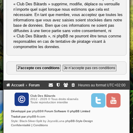
« Club Des Bâtards » supprime, modifie, déplace ou verrouille
n’importe quel sujet lorsque nous estimons que cela est
nécessaire. En tant que membre, vous acceptez que toutes les
informations que vous avez saisies soient stockées dans notre
base de données. Bien que ces informations ne soient pas
diffusées à une tierce partie sans votre consentement, ni
« Club Des Bâtards », ni phpBB ne pourront être tenus comme
responsables en cas de tentative de piratage visant à
compromettre les données.
Accueil
Forum
Heures au format
UTC+02:00
Club Des Bâtards
2012 - 2026 © Tous droits réservés
T
Y
Toute reproduction interdite
w
o
i
u
Développé par
phpBB
® Forum Software © phpBB Limited
t
t
t
u
Traduit par
phpBB-fr.com
e
b
Style: Black-Silver-Split by Joyce&Luna
phpBB-Style-Design
r
e
Confidentialité
|
Conditions