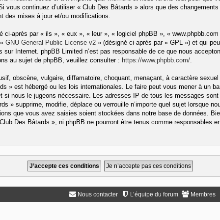
 Si vous continuez d’utiliser « Club Des Bâtards » alors que des changements 
 des mises à jour et/ou modifications.
ci-après par « ils », « eux », « leur », « logiciel phpBB », « www.phpbb.com
 «
GNU General Public License v2
» (désigné ci-après par « GPL ») et qui peu
ons sur Internet. phpBB Limited n’est pas responsable de ce que nous accep
ns au sujet de phpBB, veuillez consulter :
https://www.phpbb.com/
.
if, obscène, vulgaire, diffamatoire, choquant, menaçant, à caractère sexuel 
rds » est hébergé ou les lois internationales. Le faire peut vous mener à un
rnet si nous le jugeons nécessaire. Les adresses IP de tous les messages sont
s » supprime, modifie, déplace ou verrouille n’importe quel sujet lorsque no
ons que vous avez saisies soient stockées dans notre base de données. Bien
« Club Des Bâtards », ni phpBB ne pourront être tenus comme responsables en 
Nous contacter
L’équipe du forum
Membres