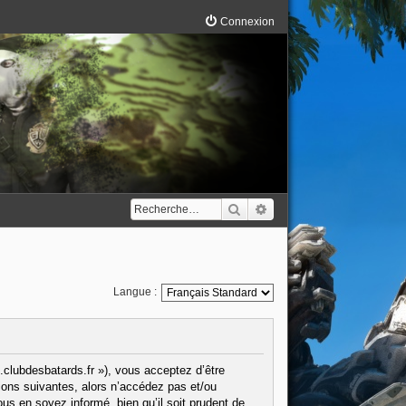
Connexion
Rechercher
Recherche avancée
Langue :
.clubdesbatards.fr »), vous acceptez d’être
ions suivantes, alors n’accédez pas et/ou
us en soyez informé, bien qu’il soit prudent de