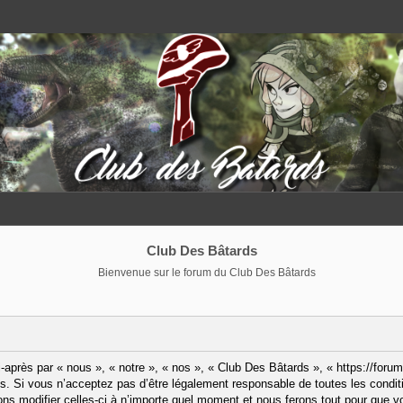
Club Des Bâtards
Bienvenue sur le forum du Club Des Bâtards
après par « nous », « notre », « nos », « Club Des Bâtards », « https://forum
. Si vous n’acceptez pas d’être légalement responsable de toutes les condit
ns modifier celles-ci à n’importe quel moment et nous ferons tout pour que vo