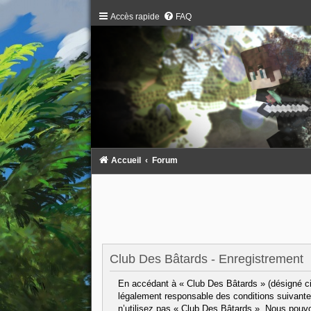
Accès rapide
FAQ
Accueil
Forum
Club Des Bâtards - Enregistrement
En accédant à « Club Des Bâtards » (désigné ci-
légalement responsable des conditions suivantes
n’utilisez pas « Club Des Bâtards ». Nous pouvo