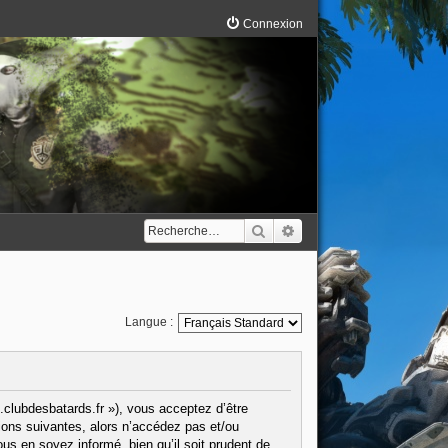
Connexion
Rechercher
Recherche avancée
Langue :
.clubdesbatards.fr »), vous acceptez d’être
ions suivantes, alors n’accédez pas et/ou
us en soyez informé, bien qu’il soit prudent de