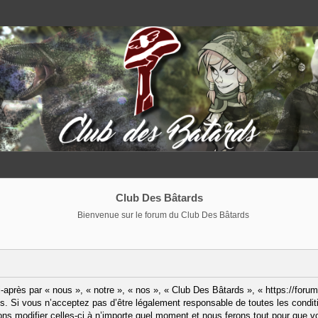
Club Des Bâtards
Bienvenue sur le forum du Club Des Bâtards
après par « nous », « notre », « nos », « Club Des Bâtards », « https://forum
. Si vous n’acceptez pas d’être légalement responsable de toutes les condit
ns modifier celles-ci à n’importe quel moment et nous ferons tout pour que vo