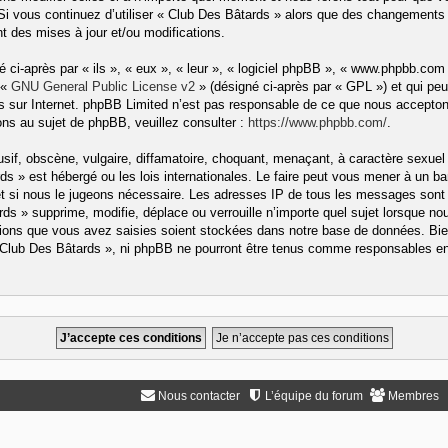
 Si vous continuez d’utiliser « Club Des Bâtards » alors que des changements 
 des mises à jour et/ou modifications.
ci-après par « ils », « eux », « leur », « logiciel phpBB », « www.phpbb.com
 «
GNU General Public License v2
» (désigné ci-après par « GPL ») et qui peu
ons sur Internet. phpBB Limited n’est pas responsable de ce que nous accep
ns au sujet de phpBB, veuillez consulter :
https://www.phpbb.com/
.
if, obscène, vulgaire, diffamatoire, choquant, menaçant, à caractère sexuel 
rds » est hébergé ou les lois internationales. Le faire peut vous mener à un
rnet si nous le jugeons nécessaire. Les adresses IP de tous les messages sont
s » supprime, modifie, déplace ou verrouille n’importe quel sujet lorsque no
ons que vous avez saisies soient stockées dans notre base de données. Bien
« Club Des Bâtards », ni phpBB ne pourront être tenus comme responsables en 
Nous contacter
L’équipe du forum
Membres