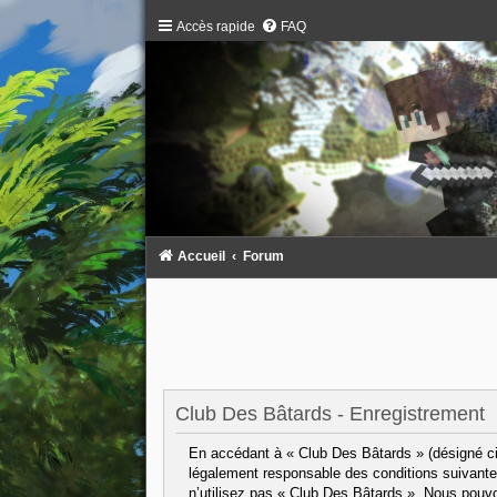
Accès rapide
FAQ
Accueil
Forum
Club Des Bâtards - Enregistrement
En accédant à « Club Des Bâtards » (désigné ci-
légalement responsable des conditions suivantes
n’utilisez pas « Club Des Bâtards ». Nous pouvo