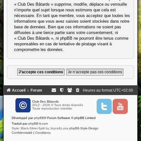
« Club Des Bâtards » supprime, modifie, déplace ou verrouille
n’importe quel sujet lorsque nous estimons que cela est
nécessaire. En tant que membre, vous acceptez que toutes les
informations que vous avez saisies soient stockées dans notre
base de données. Bien que ces informations ne soient pas
diffusées à une tierce partie sans votre consentement, ni
« Club Des Bâtards », ni phpBB ne pourront être tenus comme
responsables en cas de tentative de piratage visant à
compromettre les données.
Accueil
Forum
Heures au format
UTC+02:00
Club Des Bâtards
2012 - 2026 © Tous droits réservés
T
Y
Toute reproduction interdite
w
o
i
u
Développé par
phpBB
® Forum Software © phpBB Limited
t
t
t
u
Traduit par
phpBB-fr.com
e
b
Style: Black-Silver-Split by Joyce&Luna
phpBB-Style-Design
r
e
Confidentialité
|
Conditions