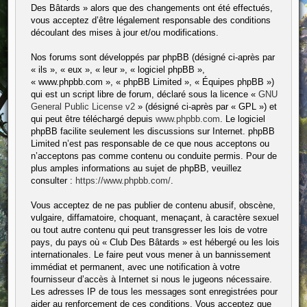
Des Bâtards » alors que des changements ont été effectués,
vous acceptez d’être légalement responsable des conditions
découlant des mises à jour et/ou modifications.
Nos forums sont développés par phpBB (désigné ci-après par
« ils », « eux », « leur », « logiciel phpBB »,
« www.phpbb.com », « phpBB Limited », « Équipes phpBB »)
qui est un script libre de forum, déclaré sous la licence «
GNU
General Public License v2
» (désigné ci-après par « GPL ») et
qui peut être téléchargé depuis
www.phpbb.com
. Le logiciel
phpBB facilite seulement les discussions sur Internet. phpBB
Limited n’est pas responsable de ce que nous acceptons ou
n’acceptons pas comme contenu ou conduite permis. Pour de
plus amples informations au sujet de phpBB, veuillez
consulter :
https://www.phpbb.com/
.
Vous acceptez de ne pas publier de contenu abusif, obscène,
vulgaire, diffamatoire, choquant, menaçant, à caractère sexuel
ou tout autre contenu qui peut transgresser les lois de votre
pays, du pays où « Club Des Bâtards » est hébergé ou les lois
internationales. Le faire peut vous mener à un bannissement
immédiat et permanent, avec une notification à votre
fournisseur d’accès à Internet si nous le jugeons nécessaire.
Les adresses IP de tous les messages sont enregistrées pour
aider au renforcement de ces conditions. Vous acceptez que