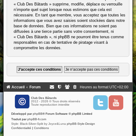
« Club Des Bâtards » supprime, modifie, déplace ou verrouille
n’importe quel sujet lorsque nous estimons que cela est
nécessaire. En tant que membre, vous acceptez que toutes les
informations que vous avez saisies soient stockées dans notre
base de données. Bien que ces informations ne soient pas
diffusées à une tierce partie sans votre consentement, ni
« Club Des Bâtards », ni phpBB ne pourront être tenus comme
responsables en cas de tentative de piratage visant à
compromettre les données.
Accueil
Forum
Heures au format
UTC+02:00
Club Des Bâtards
2012 - 2026 © Tous droits réservés
T
Y
Toute reproduction interdite
w
o
i
u
Développé par
phpBB
® Forum Software © phpBB Limited
t
t
t
u
Traduit par
phpBB-fr.com
e
b
Style: Black-Silver-Split by Joyce&Luna
phpBB-Style-Design
r
e
Confidentialité
|
Conditions