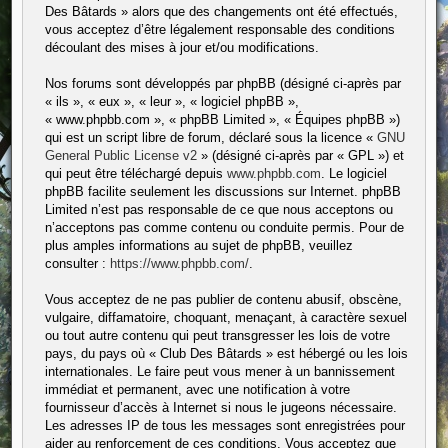
Des Bâtards » alors que des changements ont été effectués,
vous acceptez d’être légalement responsable des conditions
découlant des mises à jour et/ou modifications.
Nos forums sont développés par phpBB (désigné ci-après par
« ils », « eux », « leur », « logiciel phpBB »,
« www.phpbb.com », « phpBB Limited », « Équipes phpBB »)
qui est un script libre de forum, déclaré sous la licence «
GNU
General Public License v2
» (désigné ci-après par « GPL ») et
qui peut être téléchargé depuis
www.phpbb.com
. Le logiciel
phpBB facilite seulement les discussions sur Internet. phpBB
Limited n’est pas responsable de ce que nous acceptons ou
n’acceptons pas comme contenu ou conduite permis. Pour de
plus amples informations au sujet de phpBB, veuillez
consulter :
https://www.phpbb.com/
.
Vous acceptez de ne pas publier de contenu abusif, obscène,
vulgaire, diffamatoire, choquant, menaçant, à caractère sexuel
ou tout autre contenu qui peut transgresser les lois de votre
pays, du pays où « Club Des Bâtards » est hébergé ou les lois
internationales. Le faire peut vous mener à un bannissement
immédiat et permanent, avec une notification à votre
fournisseur d’accès à Internet si nous le jugeons nécessaire.
Les adresses IP de tous les messages sont enregistrées pour
aider au renforcement de ces conditions. Vous acceptez que