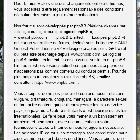
Des Bâtards » alors que des changements ont été effectués,
vous acceptez d’être légalement responsable des conditions
découlant des mises à jour et/ou modifications.
Nos forums sont développés par phpBB (désigné ci-après par
« ils », « eux », « leur », « logiciel phpBB »,
« www.phpbb.com », « phpBB Limited », « Équipes phpBB »)
qui est un script libre de forum, déclaré sous la licence «
GNU
General Public License v2
» (désigné ci-après par « GPL ») et
qui peut être téléchargé depuis
www.phpbb.com
. Le logiciel
phpBB facilite seulement les discussions sur Internet. phpBB
Limited n’est pas responsable de ce que nous acceptons ou
n’acceptons pas comme contenu ou conduite permis. Pour de
plus amples informations au sujet de phpBB, veuillez
consulter :
https://www.phpbb.com/
.
Vous acceptez de ne pas publier de contenu abusif, obscène,
vulgaire, diffamatoire, choquant, menaçant, à caractère sexuel
ou tout autre contenu qui peut transgresser les lois de votre
pays, du pays où « Club Des Bâtards » est hébergé ou les lois
internationales. Le faire peut vous mener à un bannissement
immédiat et permanent, avec une notification à votre
fournisseur d’accès à Internet si nous le jugeons nécessaire.
Les adresses IP de tous les messages sont enregistrées pour
aider au renforcement de ces conditions. Vous acceptez que