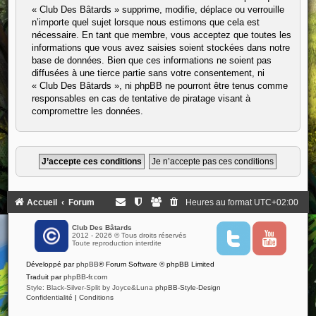
« Club Des Bâtards » supprime, modifie, déplace ou verrouille
n’importe quel sujet lorsque nous estimons que cela est
nécessaire. En tant que membre, vous acceptez que toutes les
informations que vous avez saisies soient stockées dans notre
base de données. Bien que ces informations ne soient pas
diffusées à une tierce partie sans votre consentement, ni
« Club Des Bâtards », ni phpBB ne pourront être tenus comme
responsables en cas de tentative de piratage visant à
compromettre les données.
Accueil
Forum
Heures au format
UTC+02:00
Club Des Bâtards
2012 - 2026 © Tous droits réservés
T
Y
Toute reproduction interdite
w
o
i
u
Développé par
phpBB
® Forum Software © phpBB Limited
t
t
t
u
Traduit par
phpBB-fr.com
e
b
Style: Black-Silver-Split by Joyce&Luna
phpBB-Style-Design
r
e
Confidentialité
|
Conditions