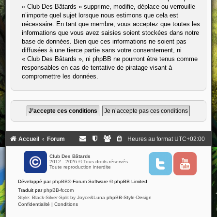
« Club Des Bâtards » supprime, modifie, déplace ou verrouille
n’importe quel sujet lorsque nous estimons que cela est
nécessaire. En tant que membre, vous acceptez que toutes les
informations que vous avez saisies soient stockées dans notre
base de données. Bien que ces informations ne soient pas
diffusées à une tierce partie sans votre consentement, ni
« Club Des Bâtards », ni phpBB ne pourront être tenus comme
responsables en cas de tentative de piratage visant à
compromettre les données.
Accueil
Forum
Heures au format
UTC+02:00
Club Des Bâtards
2012 - 2026 © Tous droits réservés
T
Y
Toute reproduction interdite
w
o
i
u
Développé par
phpBB
® Forum Software © phpBB Limited
t
t
t
u
Traduit par
phpBB-fr.com
e
b
Style: Black-Silver-Split by Joyce&Luna
phpBB-Style-Design
r
e
Confidentialité
|
Conditions