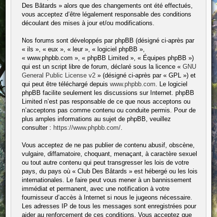
Des Bâtards » alors que des changements ont été effectués,
vous acceptez d’être légalement responsable des conditions
découlant des mises à jour et/ou modifications.
Nos forums sont développés par phpBB (désigné ci-après par
« ils », « eux », « leur », « logiciel phpBB »,
« www.phpbb.com », « phpBB Limited », « Équipes phpBB »)
qui est un script libre de forum, déclaré sous la licence «
GNU
General Public License v2
» (désigné ci-après par « GPL ») et
qui peut être téléchargé depuis
www.phpbb.com
. Le logiciel
phpBB facilite seulement les discussions sur Internet. phpBB
Limited n’est pas responsable de ce que nous acceptons ou
n’acceptons pas comme contenu ou conduite permis. Pour de
plus amples informations au sujet de phpBB, veuillez
consulter :
https://www.phpbb.com/
.
Vous acceptez de ne pas publier de contenu abusif, obscène,
vulgaire, diffamatoire, choquant, menaçant, à caractère sexuel
ou tout autre contenu qui peut transgresser les lois de votre
pays, du pays où « Club Des Bâtards » est hébergé ou les lois
internationales. Le faire peut vous mener à un bannissement
immédiat et permanent, avec une notification à votre
fournisseur d’accès à Internet si nous le jugeons nécessaire.
Les adresses IP de tous les messages sont enregistrées pour
aider au renforcement de ces conditions. Vous acceptez que