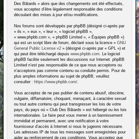
Des Bâtards » alors que des changements ont été effectués,
vous acceptez d’être légalement responsable des conditions
découlant des mises à jour et/ou modifications.
Nos forums sont développés par phpBB (désigné ci-après par
« ils », « eux », « leur », « logiciel phpBB »,
« www.phpbb.com », « phpBB Limited », « Équipes phpBB »)
qui est un script libre de forum, déclaré sous la licence «
GNU
General Public License v2
» (désigné ci-après par « GPL ») et
qui peut être téléchargé depuis
www.phpbb.com
. Le logiciel
phpBB facilite seulement les discussions sur Internet. phpBB
Limited n’est pas responsable de ce que nous acceptons ou
n’acceptons pas comme contenu ou conduite permis. Pour de
plus amples informations au sujet de phpBB, veuillez
consulter :
https://www.phpbb.com/
.
Vous acceptez de ne pas publier de contenu abusif, obscène,
vulgaire, diffamatoire, choquant, menaçant, à caractère sexuel
ou tout autre contenu qui peut transgresser les lois de votre
pays, du pays où « Club Des Bâtards » est hébergé ou les lois
internationales. Le faire peut vous mener à un bannissement
immédiat et permanent, avec une notification à votre
fournisseur d’accès à Internet si nous le jugeons nécessaire.
Les adresses IP de tous les messages sont enregistrées pour
aider au renforcement de ces conditions. Vous acceptez que