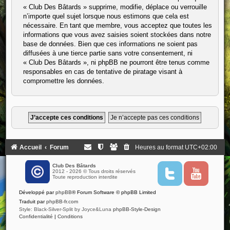
« Club Des Bâtards » supprime, modifie, déplace ou verrouille
n’importe quel sujet lorsque nous estimons que cela est
nécessaire. En tant que membre, vous acceptez que toutes les
informations que vous avez saisies soient stockées dans notre
base de données. Bien que ces informations ne soient pas
diffusées à une tierce partie sans votre consentement, ni
« Club Des Bâtards », ni phpBB ne pourront être tenus comme
responsables en cas de tentative de piratage visant à
compromettre les données.
Accueil
Forum
Heures au format
UTC+02:00
Club Des Bâtards
2012 - 2026 © Tous droits réservés
T
Y
Toute reproduction interdite
w
o
i
u
Développé par
phpBB
® Forum Software © phpBB Limited
t
t
t
u
Traduit par
phpBB-fr.com
e
b
Style: Black-Silver-Split by Joyce&Luna
phpBB-Style-Design
r
e
Confidentialité
|
Conditions