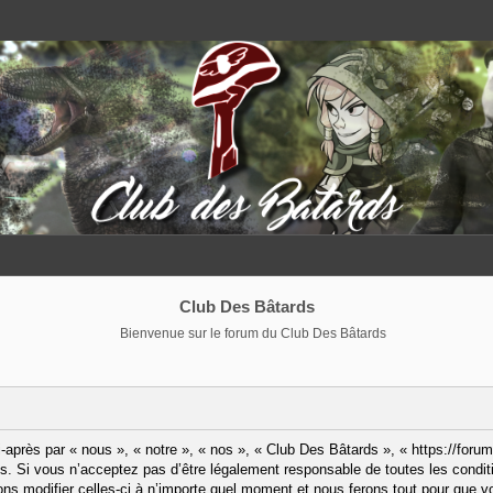
Club Des Bâtards
Bienvenue sur le forum du Club Des Bâtards
après par « nous », « notre », « nos », « Club Des Bâtards », « https://forum
. Si vous n’acceptez pas d’être légalement responsable de toutes les condit
ns modifier celles-ci à n’importe quel moment et nous ferons tout pour que vo