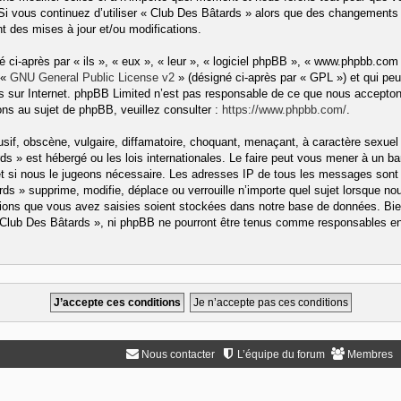
 Si vous continuez d’utiliser « Club Des Bâtards » alors que des changements 
 des mises à jour et/ou modifications.
ci-après par « ils », « eux », « leur », « logiciel phpBB », « www.phpbb.com
 «
GNU General Public License v2
» (désigné ci-après par « GPL ») et qui peu
ons sur Internet. phpBB Limited n’est pas responsable de ce que nous accep
ns au sujet de phpBB, veuillez consulter :
https://www.phpbb.com/
.
if, obscène, vulgaire, diffamatoire, choquant, menaçant, à caractère sexuel 
rds » est hébergé ou les lois internationales. Le faire peut vous mener à un
rnet si nous le jugeons nécessaire. Les adresses IP de tous les messages sont
s » supprime, modifie, déplace ou verrouille n’importe quel sujet lorsque no
ons que vous avez saisies soient stockées dans notre base de données. Bien
« Club Des Bâtards », ni phpBB ne pourront être tenus comme responsables en 
Nous contacter
L’équipe du forum
Membres