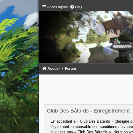
Accès rapide
FAQ
Accueil
Forum
Club Des Bâtards - Enregistrement
En accédant à « Club Des Bâtards » (désigné ci-
légalement responsable des conditions suivantes
n’utilisez pas « Club Des Bâtards ». Nous pouvo