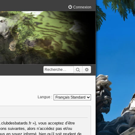
Connexion
Rechercher
Recherche avancée
Langue :
.clubdesbatards.fr »), vous acceptez d’être
ions suivantes, alors n’accédez pas et/ou
us en soyez informé, bien qu’il soit prudent de