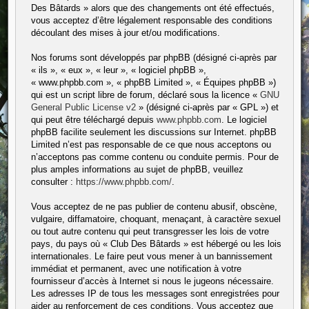
Des Bâtards » alors que des changements ont été effectués,
vous acceptez d’être légalement responsable des conditions
découlant des mises à jour et/ou modifications.
Nos forums sont développés par phpBB (désigné ci-après par
« ils », « eux », « leur », « logiciel phpBB »,
« www.phpbb.com », « phpBB Limited », « Équipes phpBB »)
qui est un script libre de forum, déclaré sous la licence «
GNU
General Public License v2
» (désigné ci-après par « GPL ») et
qui peut être téléchargé depuis
www.phpbb.com
. Le logiciel
phpBB facilite seulement les discussions sur Internet. phpBB
Limited n’est pas responsable de ce que nous acceptons ou
n’acceptons pas comme contenu ou conduite permis. Pour de
plus amples informations au sujet de phpBB, veuillez
consulter :
https://www.phpbb.com/
.
Vous acceptez de ne pas publier de contenu abusif, obscène,
vulgaire, diffamatoire, choquant, menaçant, à caractère sexuel
ou tout autre contenu qui peut transgresser les lois de votre
pays, du pays où « Club Des Bâtards » est hébergé ou les lois
internationales. Le faire peut vous mener à un bannissement
immédiat et permanent, avec une notification à votre
fournisseur d’accès à Internet si nous le jugeons nécessaire.
Les adresses IP de tous les messages sont enregistrées pour
aider au renforcement de ces conditions. Vous acceptez que