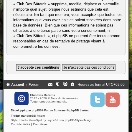
« Club Des Bâtards » supprime, modifie, déplace ou verrouille
n’importe quel sujet lorsque nous estimons que cela est
nécessaire. En tant que membre, vous acceptez que toutes les
informations que vous avez saisies soient stockées dans notre
base de données. Bien que ces informations ne soient pas
diffusées à une tierce partie sans votre consentement, ni
« Club Des Bâtards », ni phpBB ne pourront être tenus comme
responsables en cas de tentative de piratage visant à
compromettre les données.
Accueil
Forum
Heures au format
UTC+02:00
Club Des Bâtards
2012 - 2026 © Tous droits réservés
T
Y
Toute reproduction interdite
w
o
i
u
Développé par
phpBB
® Forum Software © phpBB Limited
t
t
t
u
Traduit par
phpBB-fr.com
e
b
Style: Black-Silver-Split by Joyce&Luna
phpBB-Style-Design
r
e
Confidentialité
|
Conditions