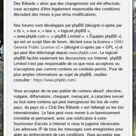
Des Bâtards » alors que des changements ont été effectués,
vous acceptez d’être légalement responsable des conditions
découlant des mises à jour et/ou modifications.
Nos forums sont développés par phpBB (désigné ci-après par
« ils », « eux », « leur », « logiciel phpBB »,
« www.phpbb.com », « phpBB Limited », « Équipes phpBB »)
qui est un script libre de forum, déclaré sous la licence «
GNU
General Public License v2
» (désigné ci-après par « GPL ») et
qui peut être téléchargé depuis
www.phpbb.com
. Le logiciel
phpBB facilite seulement les discussions sur Internet. phpBB
Limited n’est pas responsable de ce que nous acceptons ou
n’acceptons pas comme contenu ou conduite permis. Pour de
plus amples informations au sujet de phpBB, veuillez
consulter :
https://www.phpbb.com/
.
Vous acceptez de ne pas publier de contenu abusif, obscène,
vulgaire, diffamatoire, choquant, menaçant, à caractère sexuel
ou tout autre contenu qui peut transgresser les lois de votre
pays, du pays où « Club Des Bâtards » est hébergé ou les lois
internationales. Le faire peut vous mener à un bannissement
immédiat et permanent, avec une notification à votre
fournisseur d’accès à Internet si nous le jugeons nécessaire.
Les adresses IP de tous les messages sont enregistrées pour
aider au renforcement de ces conditions. Vous acceptez que