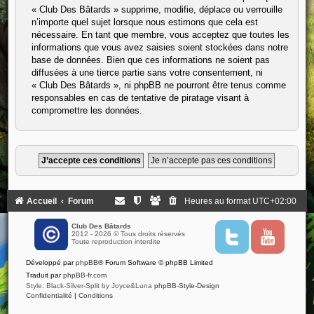
« Club Des Bâtards » supprime, modifie, déplace ou verrouille
n’importe quel sujet lorsque nous estimons que cela est
nécessaire. En tant que membre, vous acceptez que toutes les
informations que vous avez saisies soient stockées dans notre
base de données. Bien que ces informations ne soient pas
diffusées à une tierce partie sans votre consentement, ni
« Club Des Bâtards », ni phpBB ne pourront être tenus comme
responsables en cas de tentative de piratage visant à
compromettre les données.
Accueil
Forum
Heures au format
UTC+02:00
Club Des Bâtards
2012 - 2026 © Tous droits réservés
T
Y
Toute reproduction interdite
w
o
i
u
Développé par
phpBB
® Forum Software © phpBB Limited
t
t
t
u
Traduit par
phpBB-fr.com
e
b
Style: Black-Silver-Split by Joyce&Luna
phpBB-Style-Design
r
e
Confidentialité
|
Conditions